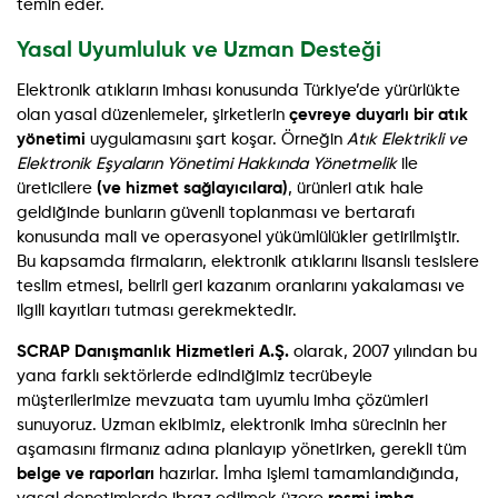
temin eder.
Yasal Uyumluluk ve Uzman Desteği
Elektronik atıkların imhası konusunda Türkiye’de yürürlükte
olan yasal düzenlemeler, şirketlerin
çevreye duyarlı bir atık
yönetimi
uygulamasını şart koşar. Örneğin
Atık Elektrikli ve
Elektronik Eşyaların Yönetimi Hakkında Yönetmelik
ile
üreticilere
(ve hizmet sağlayıcılara)
, ürünleri atık hale
geldiğinde bunların güvenli toplanması ve bertarafı
konusunda mali ve operasyonel yükümlülükler getirilmiştir.
Bu kapsamda firmaların, elektronik atıklarını lisanslı tesislere
teslim etmesi, belirli geri kazanım oranlarını yakalaması ve
ilgili kayıtları tutması gerekmektedir.
SCRAP Danışmanlık Hizmetleri A.Ş.
olarak, 2007 yılından bu
yana farklı sektörlerde edindiğimiz tecrübeyle
müşterilerimize mevzuata tam uyumlu imha çözümleri
sunuyoruz. Uzman ekibimiz, elektronik imha sürecinin her
aşamasını firmanız adına planlayıp yönetirken, gerekli tüm
belge ve raporları
hazırlar. İmha işlemi tamamlandığında,