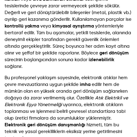
tesislerinde çevreye zarar vermeyecek şekilde sökülür.
Değerli ve geri dönüştürülebilir bileşenler (metal, plastik vb.)
ayrılıp geri kazanıma gönderilir. Kullanılamayan parçalar ise
kontrollü yakma
veya
kimyasal ayrıştırma
yöntemleriyle
bertaraf edilir. Tüm bu aşamalar, yetkili tesislerde, alanında
deneyimli ekipler tarafından gerekli güvenlik önlemleri
altında gerçekleştirilir. Süreç boyunca her adım kayıt altına
alınır ve şeffaf bir şekilde raporlanır. Böylece
geri dönüşüm
sürecinin başlangıcından sonuna kadar
izlenebilirlik
sağlanır.
Bu profesyonel yaklaşım sayesinde, elektronik atıklar hem
çevre mevzuatlarına uygun şekilde
imha
edilir hem de
mümkün olan en yüksek oranda geri dönüşüm sağlanırken
doğaya da zarar verilmemiş olur. Özellikle
Atık Elektrikli ve
Elektronik Eşya Yönetmeliği
uyarınca, elektronik atıkların
toplanması ve işlenmesi belirli çevresel standartlara tabi
olup üretici firmalara da sorumluluklar yüklenmiştir.
Elektronik geri dönüşüm danışmanlığı
hizmeti, tüm bu
teknik ve yasal gerekliliklerin eksiksiz yerine getirilmesini