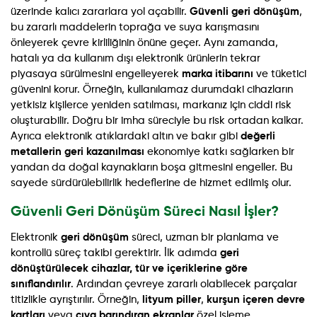
üzerinde kalıcı zararlara yol açabilir.
Güvenli geri dönüşüm
,
bu zararlı maddelerin toprağa ve suya karışmasını
önleyerek çevre kirliliğinin önüne geçer. Aynı zamanda,
hatalı ya da kullanım dışı elektronik ürünlerin tekrar
piyasaya sürülmesini engelleyerek
marka itibarını
ve tüketici
güvenini korur. Örneğin, kullanılamaz durumdaki cihazların
yetkisiz kişilerce yeniden satılması, markanız için ciddi risk
oluşturabilir. Doğru bir imha süreciyle bu risk ortadan kalkar.
Ayrıca elektronik atıklardaki altın ve bakır gibi
değerli
metallerin geri kazanılması
ekonomiye katkı sağlarken bir
yandan da doğal kaynakların boşa gitmesini engeller. Bu
sayede sürdürülebilirlik hedeflerine de hizmet edilmiş olur.
Güvenli Geri Dönüşüm Süreci Nasıl İşler?
Elektronik
geri dönüşüm
süreci, uzman bir planlama ve
kontrollü süreç takibi gerektirir. İlk adımda
geri
dönüştürülecek
cihazlar, tür ve içeriklerine göre
sınıflandırılır
. Ardından çevreye zararlı olabilecek parçalar
titizlikle ayrıştırılır. Örneğin,
lityum piller
,
kurşun içeren devre
kartları
veya
cıva barındıran ekranlar
özel işleme